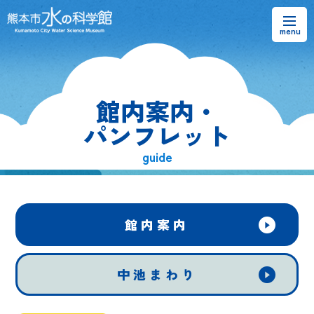
お知らせ
館内案内・
熊本市水の科学館とは
パンフレット
ご利用案内・アクセス＆マップ
guide
館内案内・パンフレット
水のラーニングフィールド
館内案内
お問い合わせ
中池まわり