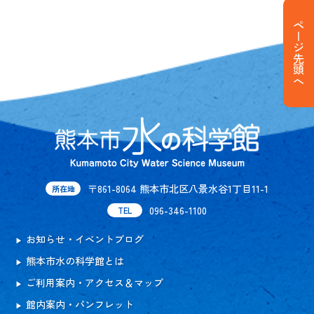
ページ先頭へ
〒861-8064 熊本市北区八景水谷1丁目11-1
所在地
096-346-1100
TEL
お知らせ・イベントブログ
熊本市水の科学館とは
ご利用案内・アクセス＆マップ
館内案内・パンフレット