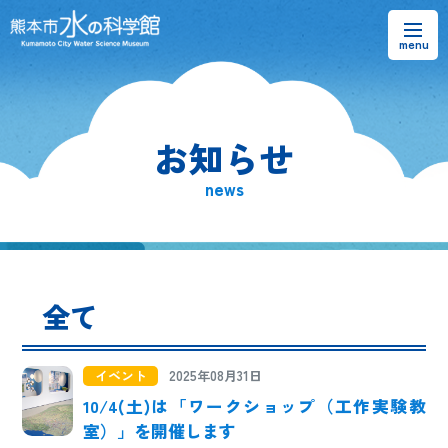
お知らせ
お知らせ
熊本市水の科学館とは
news
ご利用案内・アクセス＆マップ
館内案内・パンフレット
全て
水のラーニングフィールド
お問い合わせ
イベント
2025年08月31日
10/4(土)は「ワークショップ（工作実験教
室）」を開催します