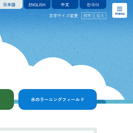
日本語
ENGLISH
中文
한국어
文字サイズ変更
標準
拡大
お知らせ
熊本市水の科学館とは
ご利用案内・アクセス＆マップ
館内案内・パンフレット
水のラーニングフィールド
水のラーニングフィールド
お問い合わせ