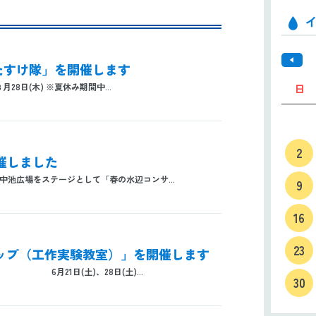
おたすけ隊」を開催します
月28日(木) ※夏休み期間中...
日
2
催しました
、中池広場をステージとして「春の水辺コンサ...
9
16
23
ショップ（工作実験教室）」を開催します
6月21日(土)、28日(土)...
30