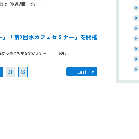
土)は「水道週間」です ...
ラリー」「第2回水カフェセミナー」を開催
ら熊本の水を学びます～ 6月8...
0
31
32
Last