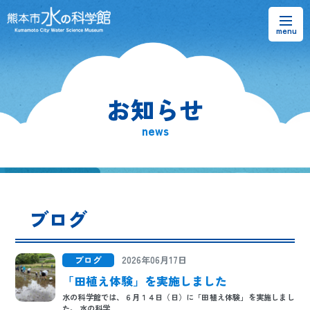
お知らせ
お知らせ
熊本市水の科学館とは
news
ご利用案内・アクセス＆マップ
館内案内・パンフレット
ブログ
水のラーニングフィールド
お問い合わせ
ブログ
2026年06月17日
「田植え体験」を実施しました
水の科学館では、６月１４日（日）に「田植え体験」を実施しまし
た。 水の科学...