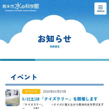
お知らせ
お知らせ
熊本市水の科学館とは
news
ご利用案内・アクセス＆マップ
館内案内・パンフレット
イベント
水のラーニングフィールド
お問い合わせ
イベント
2026年04月21日
5/2(土)は「クイズラリー」を開催します
「クイズラリー」 ～クイズに答えながら熊本の水を学びます
～ 5月2...