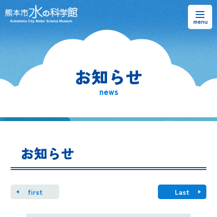
お知らせ
お知らせ
熊本市水の科学館とは
news
ご利用案内・アクセス＆マップ
館内案内・パンフレット
お知らせ
水のラーニングフィールド
お問い合わせ
first
Last