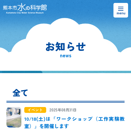
お知らせ
お知らせ
熊本市水の科学館とは
news
ご利用案内・アクセス＆マップ
館内案内・パンフレット
全て
水のラーニングフィールド
お問い合わせ
イベント
2025年08月31日
10/18(土)は「ワークショップ（工作実験教
室）」を開催します