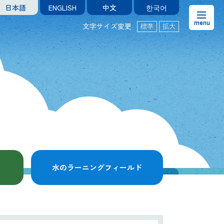
日本語
ENGLISH
中文
한국어
文字サイズ変更
標準
拡大
お知らせ
熊本市水の科学館とは
ご利用案内・アクセス＆マップ
館内案内・パンフレット
水のラーニングフィールド
水のラーニングフィールド
お問い合わせ