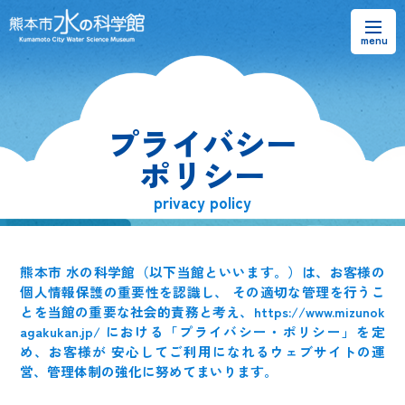
お知らせ
プライバシー
熊本市水の科学館とは
ポリシー
ご利用案内・アクセス＆マップ
privacy policy
館内案内・パンフレット
熊本市 水の科学館（以下当館といいます。）は、お客様の
水のラーニングフィールド
個人情報保護の重要性を認識し、 その適切な管理を行うこ
とを当館の重要な社会的責務と考え、https://www.mizunok
agakukan.jp/ における「プライバシー・ポリシー」を定
お問い合わせ
め、お客様が 安心してご利用になれるウェブサイトの運
営、管理体制の強化に努めてまいります。